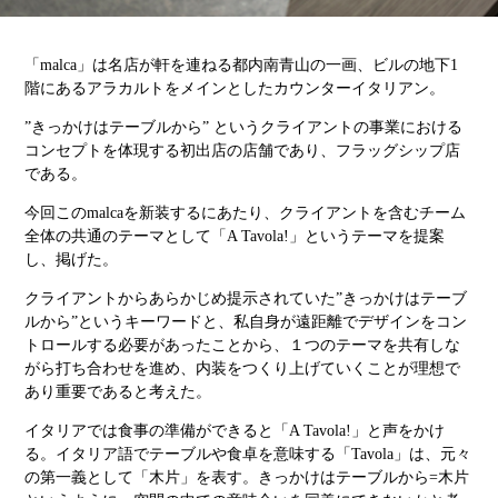
「
malca
」は名店が軒を連ねる都内南青山の一画、ビルの地下
1
階にあるアラカルトをメインとしたカウンターイタリアン。
”
きっかけはテーブルから
”
というクライアントの事業における
コンセプトを体現する初出店の店舗であり、フラッグシップ店
である。
今回この
malca
を新装するにあたり、クライアントを含むチーム
全体の共通のテーマとして「
A Tavola!
」というテーマを提案
し、掲げた。
クライアントからあらかじめ提示されていた”きっかけはテーブ
ルから
”
というキーワードと、私自身が遠距離でデザインをコン
トロールする必要があったことから、１つのテーマを共有しな
がら打ち合わせを進め、内装をつくり上げていくことが理想で
あり重要であると考えた。
イタリアでは食事の準備ができると「
A Tavola!
」と声をかけ
る。イタリア語でテーブルや食卓を意味する「
Tavola
」は、元々
の第一義として「木片」を表す。きっかけはテーブルから
=
木片