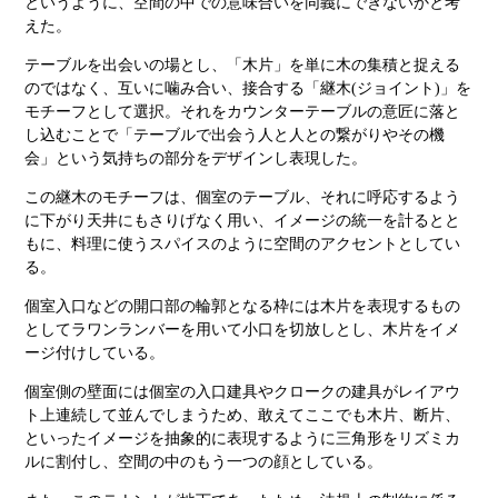
というように、空間の中での意味合いを同義にできないかと考
えた。
テーブルを出会いの場とし、「木片」を単に木の集積と捉える
のではなく、互いに噛み合い、接合する「継木
(
ジョイント
)
」を
モチーフとして選択。それをカウンターテーブルの意匠に落と
し込むことで「テーブルで出会う人と人との繋がりやその機
会」という気持ちの部分をデザインし表現した。
この継木のモチーフは、個室のテーブル、それに呼応するよう
に下がり天井にもさりげなく用い、イメージの統一を計るとと
もに、料理に使うスパイスのように空間のアクセントとしてい
る。
個室入口などの開口部の輪郭となる枠には木片を表現するもの
としてラワンランバーを用いて小口を切放しとし、木片をイメ
ージ付けしている。
個室側の壁面には個室の入口建具やクロークの建具がレイアウ
ト上連続して並んでしまうため、敢えてここでも木片、断片、
といったイメージを抽象的に表現するように三角形をリズミカ
ルに割付し、空間の中のもう一つの顔としている。