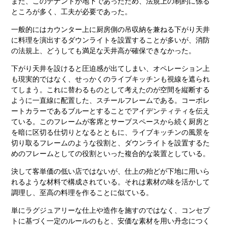
また、このテナントが地下であったため、法規上の制約に係る
ところが多く、工夫が必要であった。
一般的にはカウンター上に厨房側の吊収納を兼ねる下がり天井
に料理を演出するダウンライトを設置することが多いが、消防
の法規上、どうしても満足な天井高が確保できなかった。
下がり天井を設けると圧迫感が出てしまい、オペレーション上
も現実的ではなく、せっかくのライブキッチンも視線を遮られ
てしまう。これに替わるものとして考えたのが空間を縦断する
ように一直線に配置した、スチールフレームである。コーポレ
ートカラーであるブルーとすることでアイデンティティを伝え
ている。このフレームが客席とサーブスペースから続く厨房と
を暗に区切る仕切りとなるとともに、ライブキッチンの風景を
切り取るフレームのような役割と、ダウンライトを設置するた
めのフレームとしての役割といった複合的な装置としている。
決して客単価の低い店ではないが、仕上の殆どが下地に用いら
れるような材料で構成されている。それは素材の味を活かして
調理し、至高の料理を作ることに似ている。
単にラグジュアリーな仕上や造作を施すのではなく、コンセプ
トに基づく一定のルールのもと、安価な素材を用い丹念につく